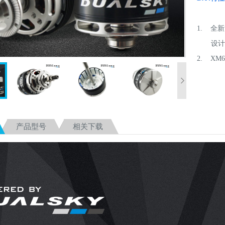
1. 全
设
2. XM
机
3. XM
适用
4. 新
产品型号
相关下载
5. 空
6. 采
间隔
7. 配
8. 两
9. 推荐使
Ed