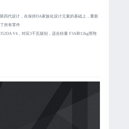
新第四代设计，在保持DA家族化设计元素的基础上，重新
计了所有零件
6352DA V4，对应3千瓦级别，适合轻量 F3A和12kg滑翔
6355DA V4 输出高至3700瓦，是标准的F3A动力，双翼机
，也适用与重至20KG的滑翔机。
规格弧形磁铁，中段扭矩增加12%-15%（较DA V3）
心主轴和轻量化零件，整体减重7%-10%
用3颗EZO轴承，配合精密的转子动平衡，电机免维护工作
可达1000轮
置优化的后支撑轴承（座）
款电机总长度统一，配件通用，可以无缝替换
用DUALSKY SUMMIT 100HV （Pattern Flight
ition）电调，其32位内核，智能进角 和 能量回收型刹车等