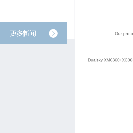
Our protot
Dualsky XM6360+XC903